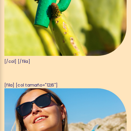
[/col] [/fila]
[fila] [col tamaño="12|6"]