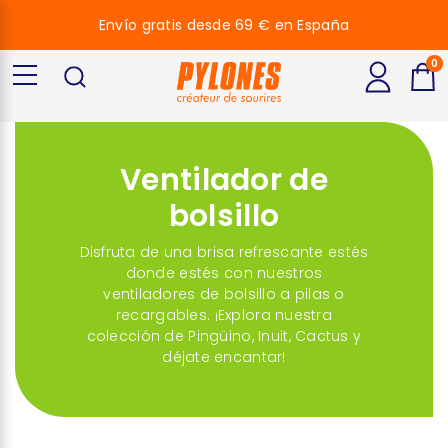
Envío gratis desde 69 € en España
0
Ventilador de
bolsillo
Disfruta de una brisa refrescante estés
donde estés con nuestros
ventiladores de bolsillo a pilas o
recargables. ¡Explora nuestra
colección de Pingüino,
Inuit
, Cactus y
déjate encantar!