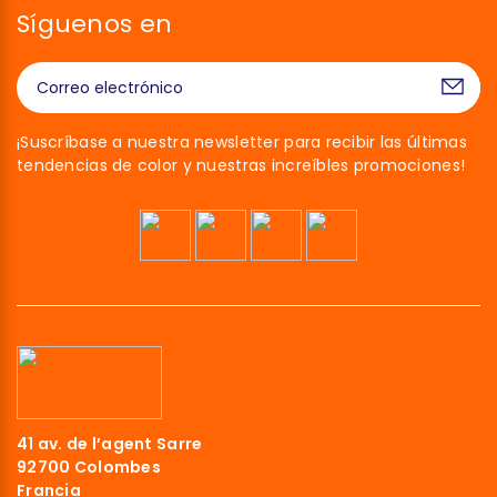
Síguenos en
¡Suscríbase a nuestra newsletter para recibir las últimas
tendencias de color y nuestras increíbles promociones!
¡Hola!
Somos las cookies
41 av. de l’agent Sarre
92700 Colombes
Esperamos a asegurarnos de que estuvieras interesado en el
Francia