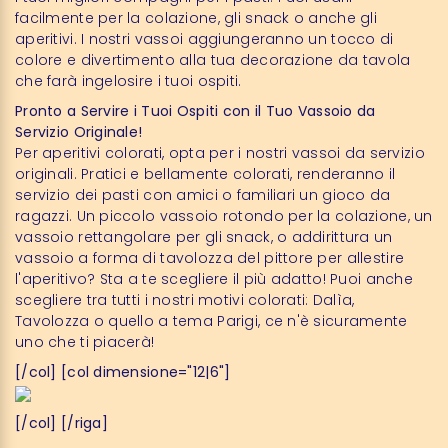
facilmente per la colazione, gli snack o anche gli
aperitivi. I nostri vassoi aggiungeranno un tocco di
colore e divertimento alla tua decorazione da tavola
che farà ingelosire i tuoi ospiti.
Pronto a Servire i Tuoi Ospiti con il Tuo Vassoio da
Servizio Originale!
Per aperitivi colorati, opta per i nostri vassoi da servizio
originali. Pratici e bellamente colorati, renderanno il
servizio dei pasti con amici o familiari un gioco da
ragazzi. Un piccolo vassoio rotondo per la colazione, un
vassoio rettangolare per gli snack, o addirittura un
vassoio a forma di tavolozza del pittore per allestire
l'aperitivo? Sta a te scegliere il più adatto! Puoi anche
scegliere tra tutti i nostri motivi colorati: Dalìa,
Tavolozza o quello a tema Parigi, ce n'è sicuramente
uno che ti piacerà!
[/col] [col dimensione="12|6"]
[/col] [/riga]