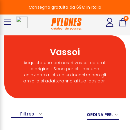
Consegna gratuita da 69€ in Italia
0
Vassoi
Acquista uno dei nostri vassoi colorati
e originali! Sono perfetti per una
colazione a letto o un incontro con gli
amici e si adatteranno ai tuoi desideri.
Filtres
ORDINA PER: