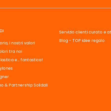
CI
Servizio clienti curato e 
Blog - TOP idee regalo
ria, i nostri valori
lori tra noi
lastica e… fantastica!
Pylones
igner
 & Partnership Solidali