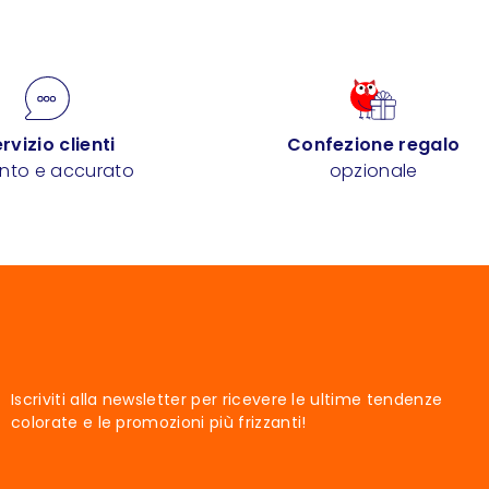
rvizio clienti
Confezione regalo
ento e accurato
opzionale
Iscriviti alla newsletter per ricevere le ultime tendenze
colorate e le promozioni più frizzanti!