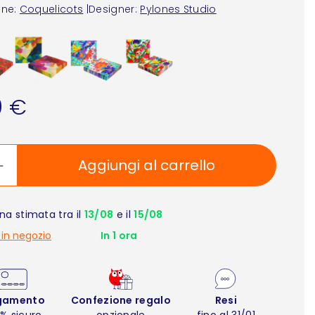
one:
Coquelicots
|
Designer:
Pylones Studio
0 €
Aggiungi al carrello
a stimata tra il
13/08
e il
15/08
 in negozio
In 1 ora
gamento
Confezione regalo
Resi
% sicuro
opzionale
fino al 31/01