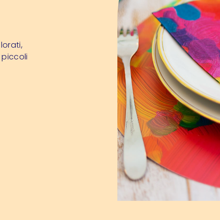
orati,
piccoli