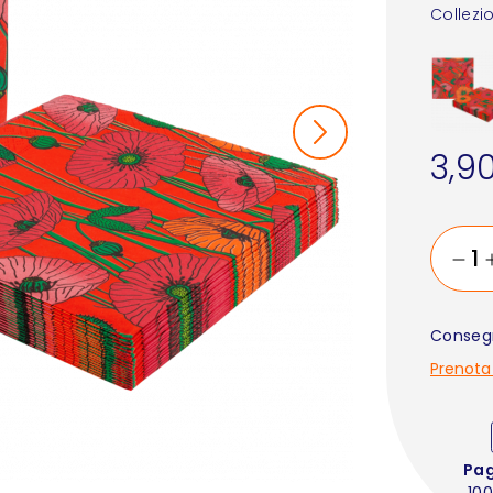
Collezi
3,9
Consegn
Prenota
Pa
100