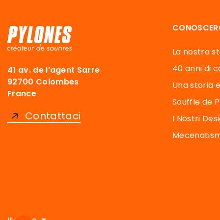
CONOSCER
La nostra sto
40 anni di co
41 av. de l’agent Sarre
92700 Colombes
Una storia e
France
Souffle de 
Contattaci
I Nostri Des
Mecenatismo
Axeptio consent
Piattaforma di Gestione del Consenso: Personalizza le tu