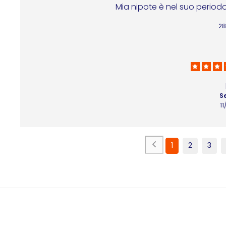
Mia nipote è nel suo periodo 
28
S
1
1
2
3