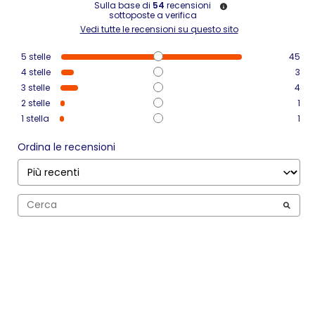
Sulla base di
54
recensioni
sottoposte a verifica
Vedi tutte le recensioni su questo sito
5
stelle
45
4
stelle
3
3
stelle
4
2
stelle
1
1
stella
1
Ordina le recensioni