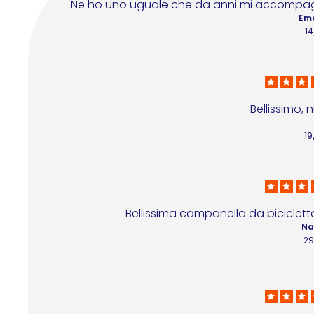
Ne ho uno uguale che da anni mi accompagna n
Ema
1
Bellissimo, 
1
Bellissima campanella da bicicletta
Na
29