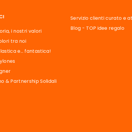
CI
Servizio clienti curato e 
Blog - TOP idee regalo
ria, i nostri valori
lori tra noi
lastica e… fantastica!
Pylones
igner
 & Partnership Solidali
e opzioni