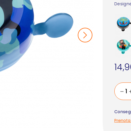
Designe
14,
Consegn
Prenota