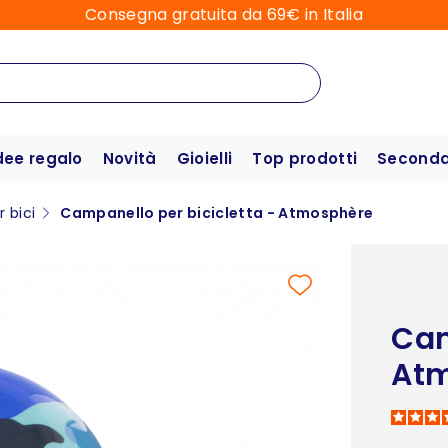
Consegna gratuita da 69€ in Italia
dee regalo
Novità
Gioielli
Top prodotti
Seconda 
 bici
Campanello per bicicletta - Atmosphère
Cam
At