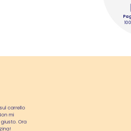
Pa
100
ul carrello
 Non mi
 giusto. Ora
zina!