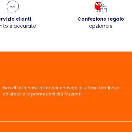
rvizio clienti
Confezione regalo
ento e accurato
opzionale
Iscriviti alla newsletter per ricevere le ultime tendenze
colorate e le promozioni più frizzanti!