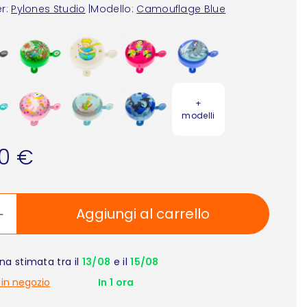
r:
Pylones Studio
|
Modello:
Camouflage Blue
+
modelli
90 €
Aggiungi al carrello
a stimata tra il
13/08
e il
15/08
 in negozio
In 1 ora