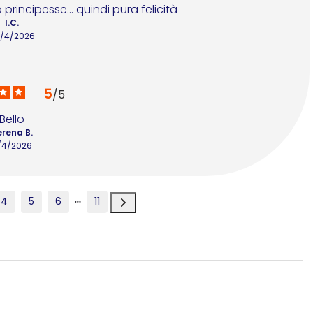
principesse... quindi pura felicità
I.C.
/4/2026
5
/
5
Bello
erena B.
1/4/2026
4
5
6
11