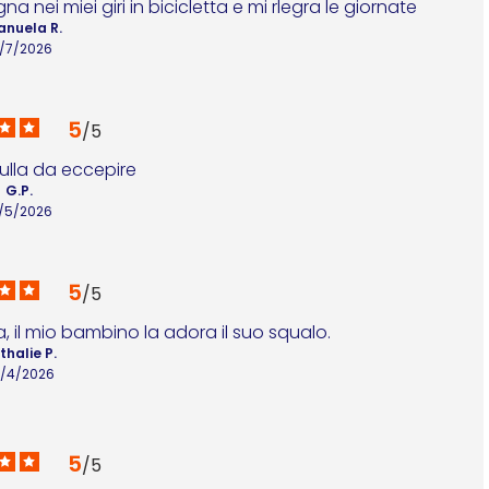
ei miei giri in bicicletta e mi rlegra le giornate
nuela R.
4/7/2026
5
/
5
nulla da eccepire
G.P.
9/5/2026
5
/
5
, il mio bambino la adora il suo squalo.
thalie P.
/4/2026
5
/
5