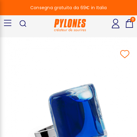
Consegna gratuita da 69€ in Italia
0