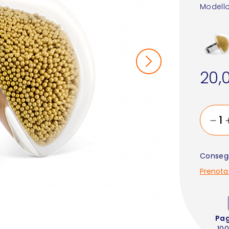
Modello
20,
Consegn
Prenota
Pa
100