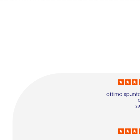
ottimo spunt
C
28