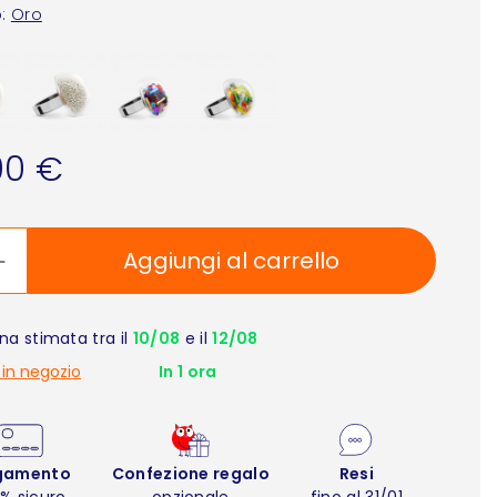
:
Oro
00 €
Aggiungi al carrello
a stimata tra il
10/08
e il
12/08
 in negozio
In 1 ora
gamento
Confezione regalo
Resi
% sicuro
opzionale
fino al 31/01