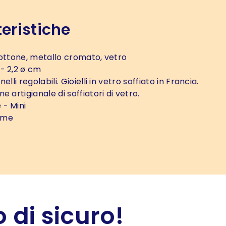
eristiche
ottone, metallo cromato, vetro
- 2,2 ø cm
nelli regolabili. Gioielli in vetro soffiato in Francia.
e artigianale di soffiatori di vetro.
e
- Mini
ome
 di sicuro!