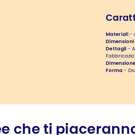
Caratt
Materiali
- 
Dimensioni
Dettagli
- A
Fabbricazion
Dimension
Forma
- D
e che ti piaceranno