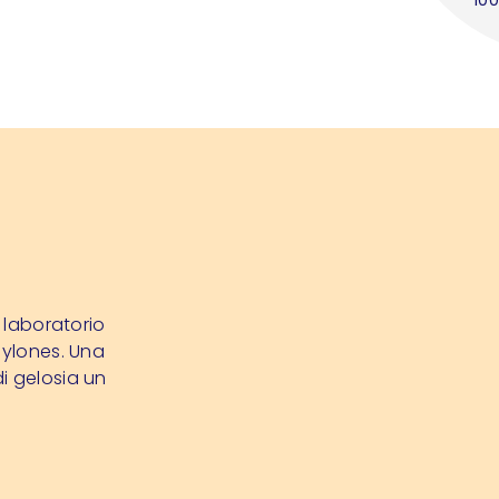
o laboratorio
Pylones. Una
i gelosia un