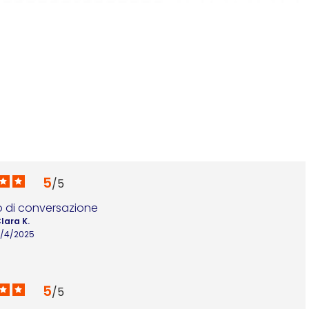
A
2
5
/
5
o di conversazione
lara K.
/4/2025
5
/
5