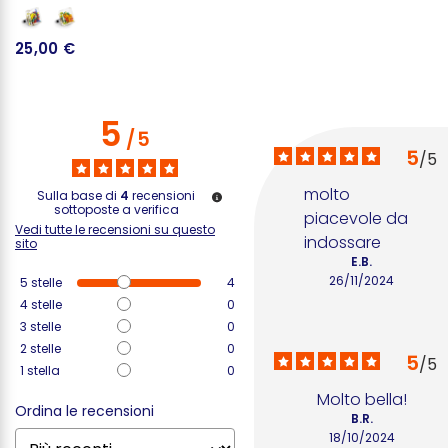
25,00 €
2
5
/
5
5
/
5
molto 
Sulla base di
4
recensioni
sottoposte a verifica
piacevole da 
Vedi tutte le recensioni su questo
indossare
sito
E.B.
26/11/2024
5
stelle
4
4
stelle
0
3
stelle
0
2
stelle
0
5
/
5
1
stella
0
Molto bella!
Ordina le recensioni
B.R.
18/10/2024