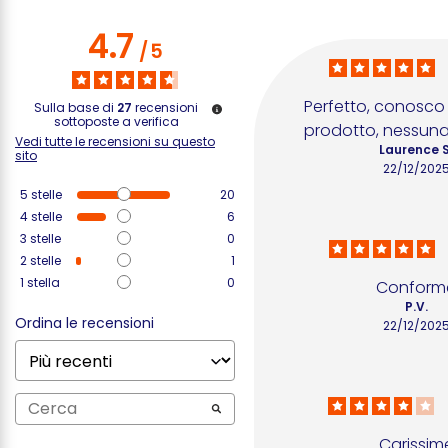
4.7
/
5
Perfetto, conosco g
Sulla base di
27
recensioni
sottoposte a verifica
prodotto, nessuna
Vedi tutte le recensioni su questo
Laurence S
sito
22/12/202
5
stelle
20
4
stelle
6
3
stelle
0
2
stelle
1
1
stella
0
Conform
P.V.
Ordina le recensioni
22/12/202
Carissim