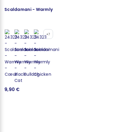
Scaldamani - Warmly
C
+7
9,90 €
7