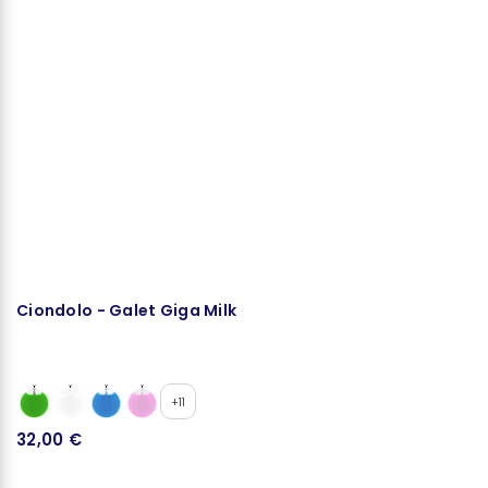
Ciondolo - Galet Giga Milk
C
+11
32,00 €
2