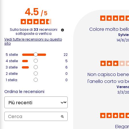
4.5
/
5
Colore molto bello
Sulla base di
33
recensioni
sottoposte a verifica
Sylvie
Vedi tutte le recensioni su questo
14/6/2
sito
5
stelle
22
4
stelle
5
3
stelle
6
2
stelle
0
Non capisco bene i
1
stella
0
l'anello corto va b
Verena
Ordina le recensioni
3/3/2
Elegan