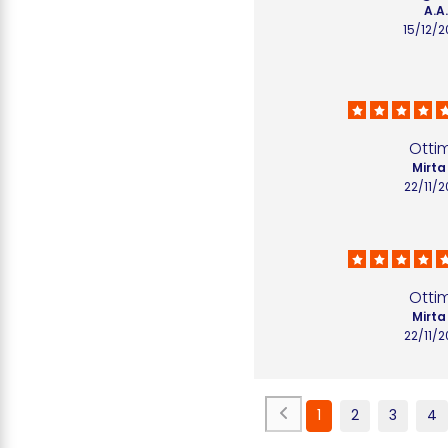
A.A.
15/12/
Otti
Mirta 
22/11/
Otti
Mirta 
22/11/
1
2
3
4