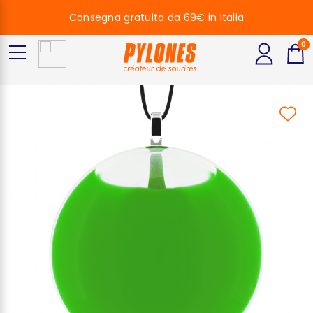
Consegna gratuita da 69€ in Italia
0