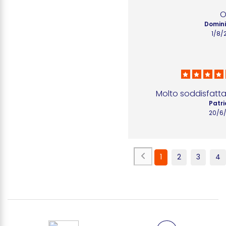
O
Domini
1/8/
Molto soddisfatta
Patri
20/6
1
2
3
4