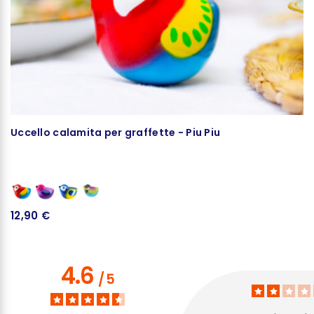
Uccello calamita per graffette - Piu Piu
Fl
12,90 €
5
4.6
/
5