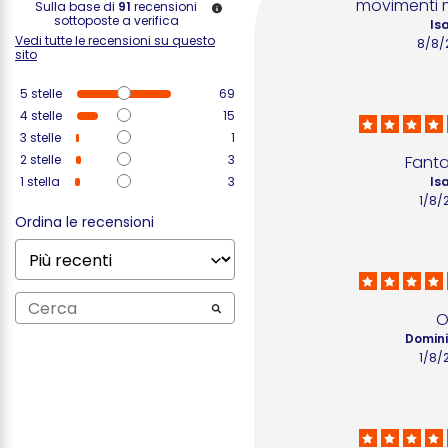
movimenti m
Sulla base di
91
recensioni
sottoposte a verifica
Isa
Vedi tutte le recensioni su questo
8/8/
sito
5
stelle
69
4
stelle
15
3
stelle
1
2
stelle
3
Fanta
1
stella
3
Isa
1/8/
Ordina le recensioni
O
Domini
1/8/