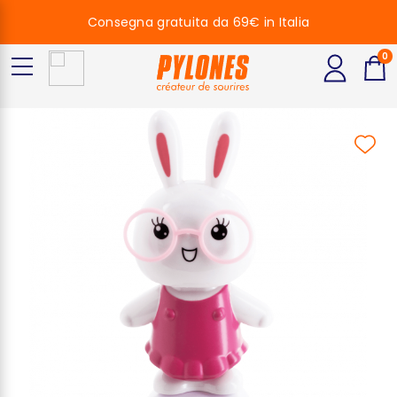
Consegna gratuita da 69€ in Italia
0