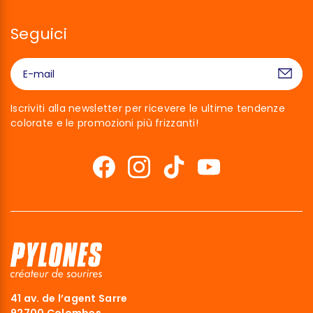
Seguici
Iscriviti alla newsletter per ricevere le ultime tendenze
colorate e le promozioni più frizzanti!
mo noi…
ies!
41 av. de l’agent Sarre
ttato di essere sicuri che questo sito ti interessi