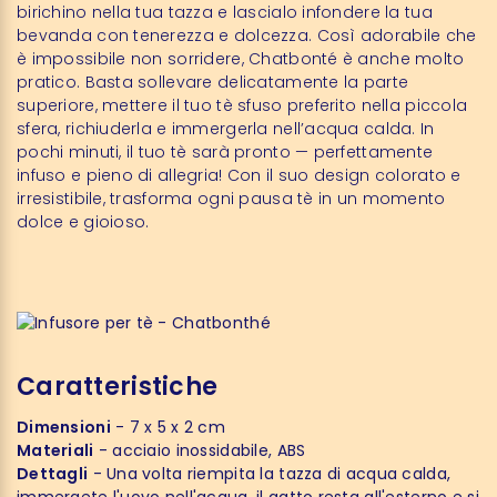
birichino nella tua tazza e lascialo infondere la tua
bevanda con tenerezza e dolcezza. Così adorabile che
è impossibile non sorridere, Chatbonté è anche molto
pratico. Basta sollevare delicatamente la parte
superiore, mettere il tuo tè sfuso preferito nella piccola
sfera, richiuderla e immergerla nell’acqua calda. In
pochi minuti, il tuo tè sarà pronto — perfettamente
infuso e pieno di allegria! Con il suo design colorato e
irresistibile, trasforma ogni pausa tè in un momento
dolce e gioioso.
Caratteristiche
Dimensioni
- 7 x 5 x 2 cm
Materiali
- acciaio inossidabile, ABS
Dettagli
- Una volta riempita la tazza di acqua calda,
immergete l'uovo nell'acqua, il gatto resta all'esterno e si