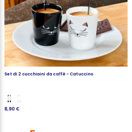
Set di 2 cucchiaini da caffè - Catuccino
C
8,90 €
7