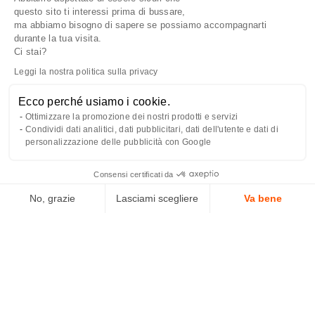
questo sito ti interessi prima di bussare,
ma abbiamo bisogno di sapere se possiamo accompagnarti
durante la tua visita.
1
2
3
4
Ci stai?
Leggi la nostra politica sulla privacy
Ecco perché usiamo i cookie.
Ottimizzare la promozione dei nostri prodotti e servizi
Condividi dati analitici, dati pubblicitari, dati dell'utente e dati di
personalizzazione delle pubblicità con Google
Consegna gratuita
Servizio clienti
Consensi certificati da
per ordini superiori a 59€
attento e accurato
No, grazie
Lasciami scegliere
Va bene
(Italia)
Axeptio consent
Piattaforma di Gestione del Consenso: Personalizza le tue opzioni
La nostra piattaforma ti consente di personalizzare e gestire le tue
Confezione regalo
Click & Collect
opzionale
Ritiro in 1 ora