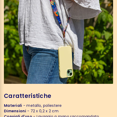
Caratteristiche
Materiali
- metallo, poliestere
Dimensioni
- 72 x 0,2 x 2 cm
Consigli d'uso
- Lavaggio a mano raccomandato