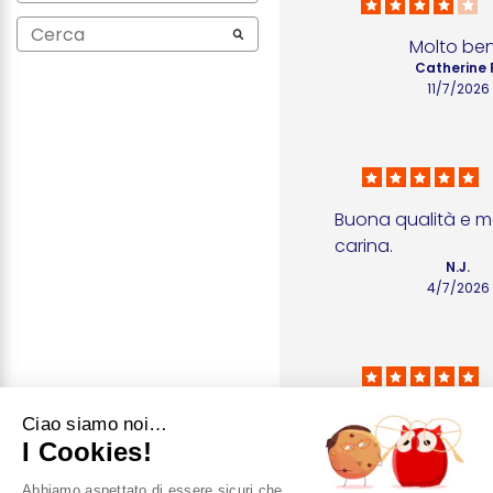
Molto be
Catherine 
11/7/2026
Buona qualità e mo
carina.
N.J.
4/7/2026
Lo adoro
Ciao siamo noi…
Elizabeth I
I Cookies!
27/6/202
Abbiamo aspettato di essere sicuri che