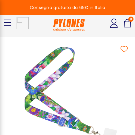
Consegna gratuita da 69€ in Italia
0