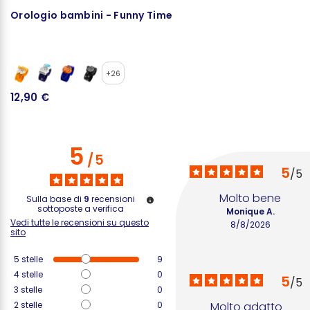
Orologio bambini - Funny Time
B
+26
12,90 €
1
5
/
5
5
/
5
Molto bene
Sulla base di
9
recensioni
sottoposte a verifica
Monique A.
Vedi tutte le recensioni su questo
8/8/2026
sito
5
stelle
9
4
stelle
0
5
/
5
3
stelle
0
2
stelle
0
Molto adatto 