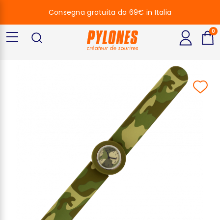
Consegna gratuita da 69€ in Italia
0