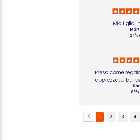
Mia figlia 
Mart
27/6
Preso come regalo
apprezzato, bellis
Sar
8/5
1
2
3
4