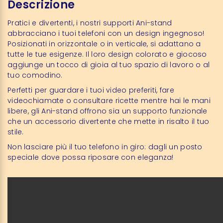
Descrizione
Pratici e divertenti, i nostri supporti Ani-stand
abbracciano i tuoi telefoni con un design ingegnoso!
Posizionati in orizzontale o in verticale, si adattano a
tutte le tue esigenze. Il loro design colorato e giocoso
aggiunge un tocco di gioia al tuo spazio di lavoro o al
tuo comodino.
Perfetti per guardare i tuoi video preferiti, fare
videochiamate o consultare ricette mentre hai le mani
libere, gli Ani-stand offrono sia un supporto funzionale
che un accessorio divertente che mette in risalto il tuo
stile.
Non lasciare più il tuo telefono in giro: dagli un posto
speciale dove possa riposare con eleganza!