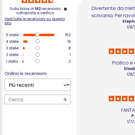
Divertente da mett
Sulla base di
182
recensioni
sottoposte a verifica
scrivania. Per ravvi
Vedi tutte le recensioni su questo
Steph
sito
1/8
5
stelle
152
4
stelle
19
3
stelle
8
2
stelle
1
1
stella
2
Pratico e
Elisa
Ordina le recensioni
1/8
FANT
P
1/7