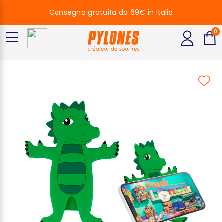
Consegna gratuita da 69€ in Italia
0