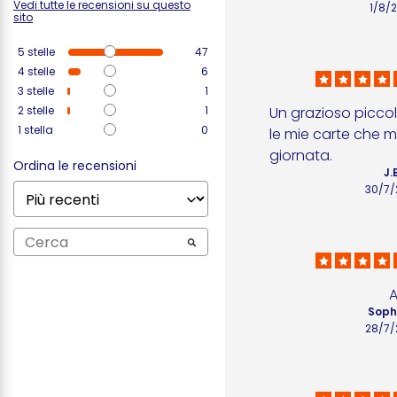
Vedi tutte le recensioni su questo
1/8/
sito
5
stelle
47
4
stelle
6
3
stelle
1
2
stelle
1
Un grazioso piccol
1
stella
0
le mie carte che mi 
giornata.
Ordina le recensioni
J.
30/7/
Sophi
28/7/