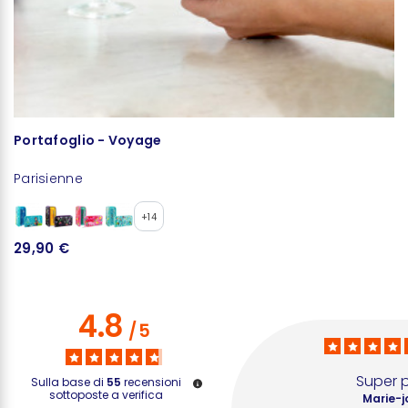
Portafoglio - Voyage
P
Parisienne
Ja
+14
29,90 €
1
4.8
/
5
Super p
Sulla base di
55
recensioni
sottoposte a verifica
Marie-j