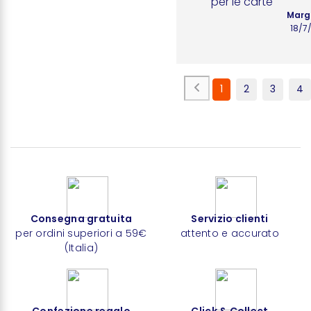
per le carte
Margi
18/7
1
2
3
4
Consegna gratuita
Servizio clienti
per ordini superiori a 59€
attento e accurato
(Italia)