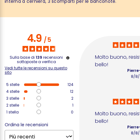
interna a cerniera, 3 scomparti per le banconote.
4.9
/
5
Molto buono, resist
Sulla base di
139
recensioni
sottoposte a verifica
bello!
Vedi tutte le recensioni su questo
Pierre
sito
8/8
5
stelle
124
4
stelle
12
3
stelle
2
2
stelle
1
1
stella
0
Molto buono, resist
bello!
Ordina le recensioni
Pierre
8/8