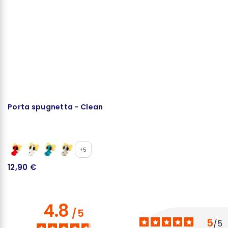
Porta spugnetta - Clean
P
+5
12,90 €
1
4.8
/
5
5
/
5