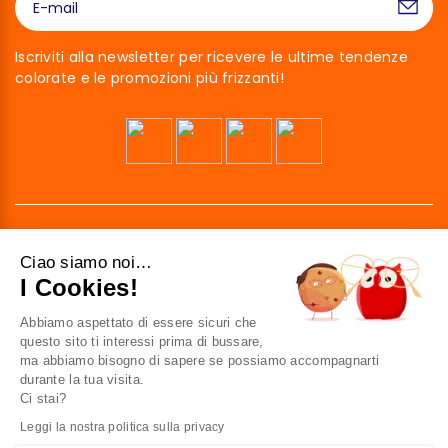
Iscriviti alla newsletter per ricevere le ultime tendenze
colorate e le promozioni più frizzanti!
Ciao siamo noi…
I Cookies!
Abbiamo aspettato di essere sicuri che
41 av. de l’agent Sarre
questo sito ti interessi prima di bussare,
92700 Colombes
ma abbiamo bisogno di sapere se possiamo accompagnarti
France
durante la tua visita.
Ci stai?
Contattaci
Leggi la nostra politica sulla privacy