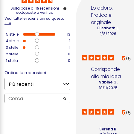
Lo adoro. 
Sulla base di
15
recensioni
sottoposte a verifica
Pratico e 
Vedi tutte le recensioni su questo
originale
sito
Elisabeth L.
1/8/2026
5
stelle
13
4
stelle
1
3
stelle
1
2
stelle
0
5
/
5
1
stella
0
Corrisponde 
Ordina le recensioni
alla mia idea
Sabine G.
18/11/2025
5
/
5
.
Serena B.