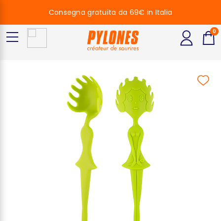
Consegna gratuita da 69€ in Italia
0