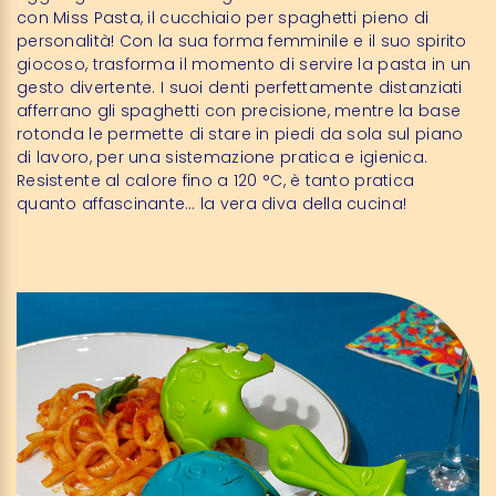
con Miss Pasta, il cucchiaio per spaghetti pieno di
personalità! Con la sua forma femminile e il suo spirito
giocoso, trasforma il momento di servire la pasta in un
gesto divertente. I suoi denti perfettamente distanziati
afferrano gli spaghetti con precisione, mentre la base
rotonda le permette di stare in piedi da sola sul piano
di lavoro, per una sistemazione pratica e igienica.
Resistente al calore fino a 120 °C, è tanto pratica
quanto affascinante… la vera diva della cucina!