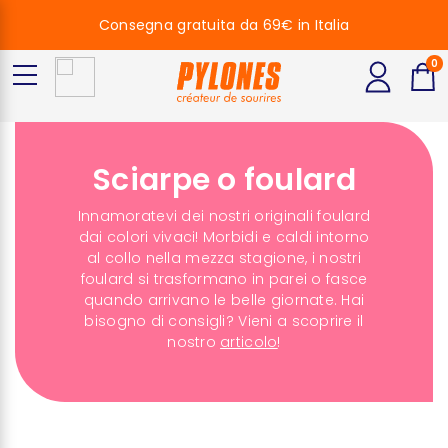
Consegna gratuita da 69€ in Italia
0
Sciarpe o foulard
Innamoratevi dei nostri originali foulard
dai colori vivaci! Morbidi e caldi intorno
al collo nella mezza stagione, i nostri
foulard si trasformano in parei o fasce
quando arrivano le belle giornate. Hai
bisogno di consigli? Vieni a scoprire il
nostro
articolo
!