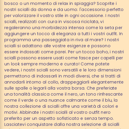
bosco o un momento di relax in spiaggia? Scoprite i
nostri scialli da donna e da uomo: l'accessorio perfetto
per valorizzare il vostro stile in ogni occasione. I nostri
scialli, realizzati con cura in viscosa riciclata, vi
regaleranno una morbidezza intensa come la seta per
aggiungere un tocco di eleganza a tutti i vostri outfit. In
programma una passeggiata in riva al mare? I nostri
scialli si adattano alle vostre esigenze e possono
essere indossati come parei. Per un tocco boho, i nostri
scialli possono essere usati come fasce per capelli per
un look sempre moderno e curato! Come potete
vedere, i nostri scialli sono versatili e le loro dimensioni
permettono di indossarli in modi diversi, che si tratti di
annodarli intorno al collo, drappeggiarli elegantemente
sulle spalle o legarli alla vostra borsa. Che preferiate
una tonalità classica come il nero, un tono rinfrescante
come il verde o una nuance calmante come il blu, la
nostra collezione di scialli offre una varietà di colori e
motivi. Abbinate i nostri scialli al vostro outfit nero
preferito per un aspetto sofisticato e senza tempo.
Lasciatevi conquistare dalla nostra selezione di scialli