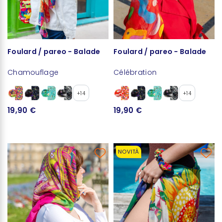
Foulard / pareo - Balade
Foulard / pareo - Balade
Chamouflage
Célébration
+14
+14
19,90 €
19,90 €
NOVITÀ