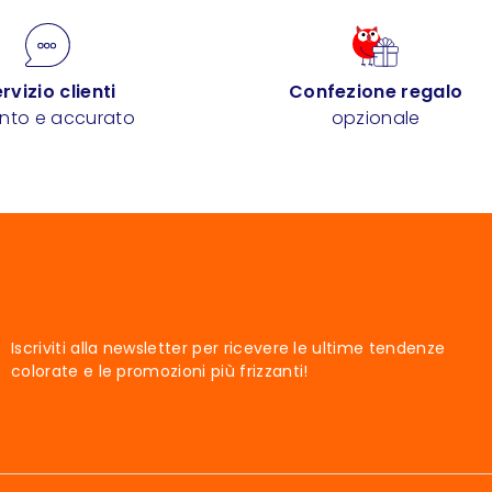
rvizio clienti
Confezione regalo
ento e accurato
opzionale
Iscriviti alla newsletter per ricevere le ultime tendenze
colorate e le promozioni più frizzanti!