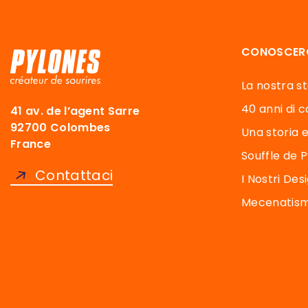
CONOSCER
La nostra sto
40 anni di co
41 av. de l’agent Sarre
92700 Colombes
Una storia e
France
Souffle de 
Contattaci
I Nostri Des
Mecenatismo
Axeptio consent
Piattaforma di Gestione del Consenso: Personalizza le tu