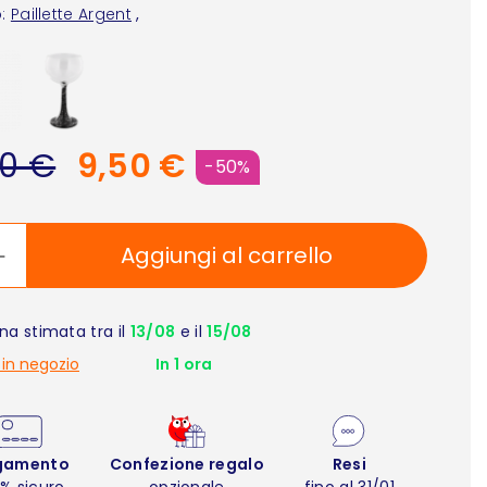
:
Paillette Argent
,
00 €
9,50 €
-50%
Aggiungi al carrello
a stimata tra il
13/08
e il
15/08
 in negozio
In 1 ora
gamento
Confezione regalo
Resi
% sicuro
opzionale
fino al 31/01