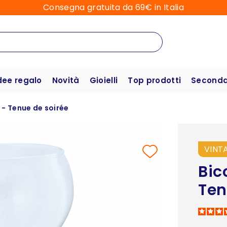
Consegna gratuita da 69€ in Italia
dee regalo
Novità
Gioielli
Top prodotti
Seconda 
o - Tenue de soirée
VINT
Bic
Ten