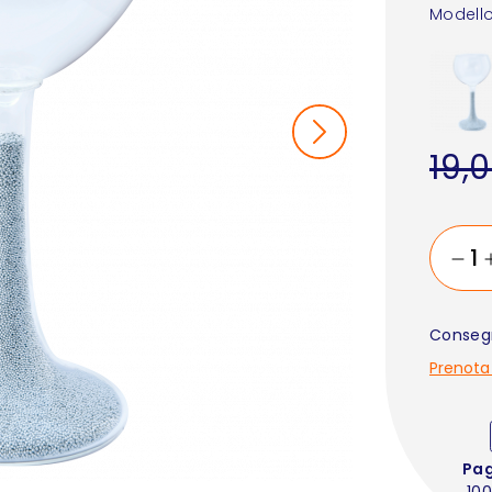
Modello
19,
Consegn
Prenota
Pa
100