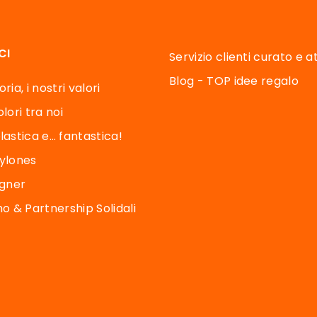
CI
Servizio clienti curato e 
Blog - TOP idee regalo
ria, i nostri valori
lori tra noi
lastica e… fantastica!
Pylones
igner
 & Partnership Solidali
e opzioni