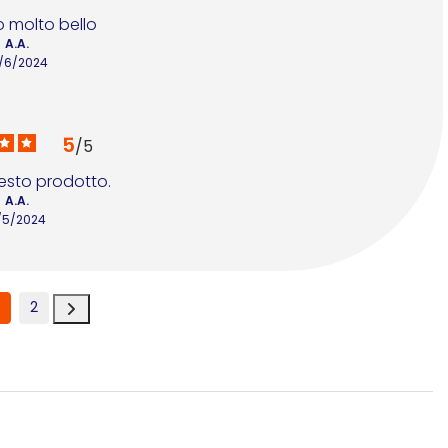
 molto bello
A.A.
8/6/2024
5
/
5
esto prodotto.
A.A.
/5/2024
2