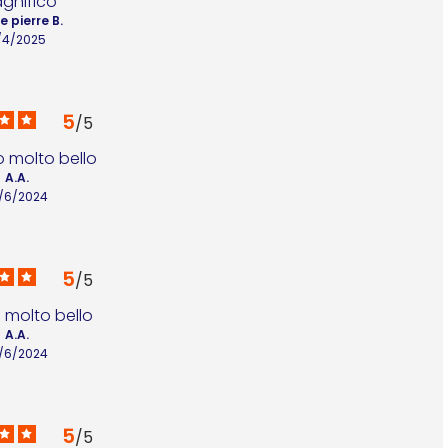
gnifico
e pierre B.
/4/2025
5
/
5
 molto bello
A.A.
8/6/2024
5
/
5
o molto bello
A.A.
8/6/2024
5
/
5