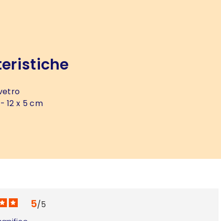
eristiche
vetro
- 12 x 5 cm
5
/
5