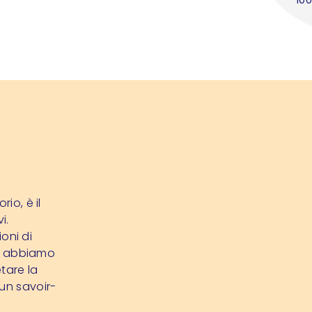
io, è il
i.
ioni di
ci, abbiamo
tare la
 un savoir-