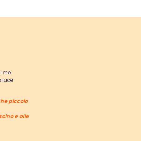
di me
a luce
che piccolo
cino e alle