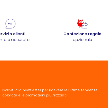
rvizio clienti
Confezione regalo
ento e accurato
opzionale
Iscriviti alla newsletter per ricevere le ultime tendenze
colorate e le promozioni più frizzanti!