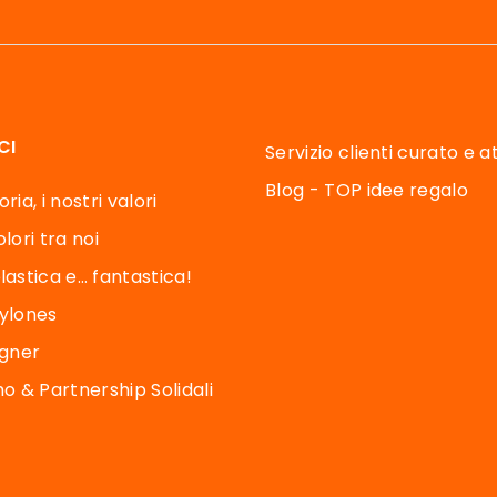
CI
Servizio clienti curato e 
Blog - TOP idee regalo
ria, i nostri valori
lori tra noi
lastica e… fantastica!
Pylones
igner
 & Partnership Solidali