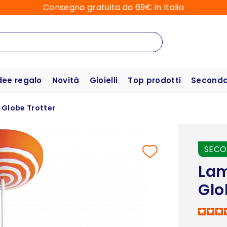
Consegna gratuita da 69€ in Italia
dee regalo
Novità
Gioielli
Top prodotti
Seconda 
 Globe Trotter
SECO
Lam
Glo