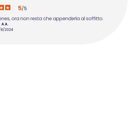
5
/
5
es, ora non resta che appenderla al soffitto.
A.A.
/8/2024