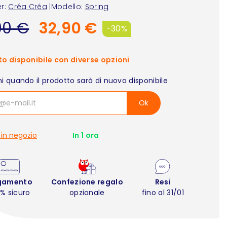
r:
Créa Créa
|
Modello:
Spring
00 €
32,90 €
-30%
o disponibile con diverse opzioni
i quando il prodotto sarà di nuovo disponibile
Ok
 in negozio
In 1 ora
gamento
Confezione regalo
Resi
% sicuro
opzionale
fino al 31/01