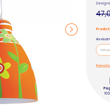
Designe
47,
Prodott
Avvisam
Prenota
Pa
100