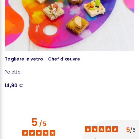
Tagliere in vetro - Chef d'œuvre
Se
Palette
14,90 €
11
5
/
5
5
/
5