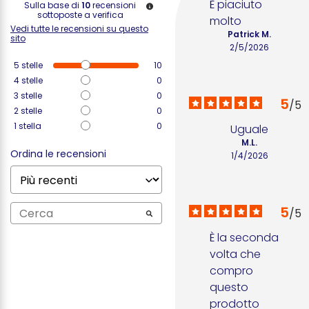
È piaciuto 
Sulla base di
10
recensioni
sottoposte a verifica
molto
Vedi tutte le recensioni su questo
Patrick M.
sito
2/5/2026
5
stelle
10
4
stelle
0
3
stelle
0
5
/
5
2
stelle
0
1
stella
0
Uguale
M.L.
Ordina le recensioni
1/4/2026
5
/
5
È la seconda 
volta che 
compro 
questo 
prodotto 