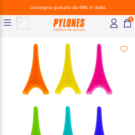
Consegna gratuita da 69€ in Italia
0