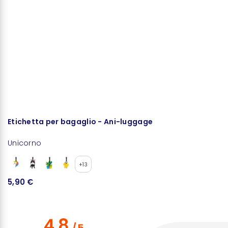
Etichetta per bagaglio - Ani-luggage
P
Unicorno
U
+13
5,90 €
9
4.8