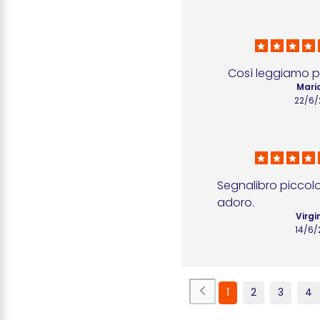
Così leggiamo p
Mario
22/6/
Segnalibro piccolo 
adoro.
Virgin
14/6/
1
2
3
4