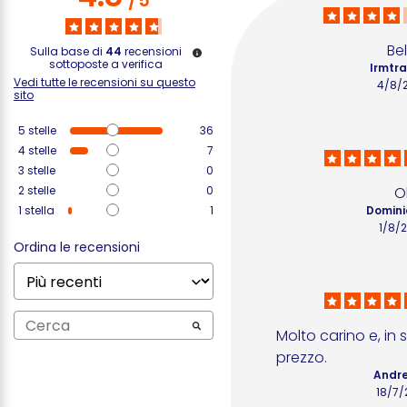
/
5
Bel
Sulla base di
44
recensioni
sottoposte a verifica
Irmtra
Vedi tutte le recensioni su questo
4/8/
sito
5
stelle
36
4
stelle
7
3
stelle
0
2
stelle
0
O
1
stella
1
Domini
1/8/
Ordina le recensioni
Molto carino e, in 
prezzo.
Andre
18/7/