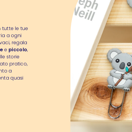
tutte le tue
ria a ogni
vaci, regala
e
e
piccolo
,
lle storie
ato pratico,
nto a
venta quasi