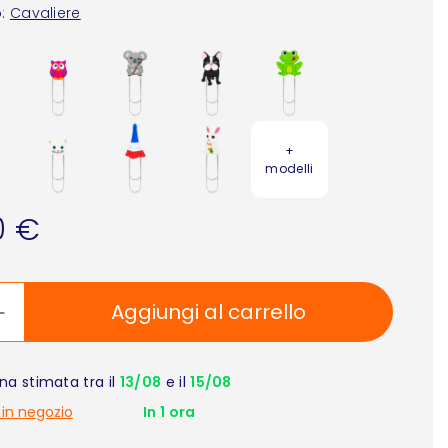
:
Cavaliere
+
modelli
0 €
Aggiungi al carrello
a stimata tra il
13/08
e il
15/08
 in negozio
In 1 ora