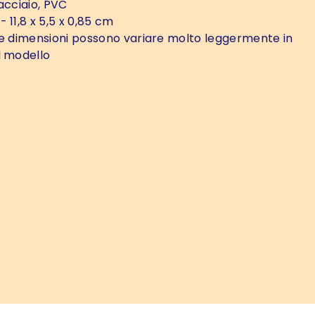
acciaio, PVC
- 11,8 x 5,5 x 0,85 cm
e dimensioni possono variare molto leggermente in
l modello