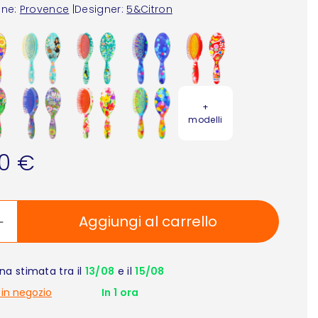
one:
Provence
|
Designer:
5&Citron
+
modelli
90 €
Aggiungi al carrello
a stimata tra il
13/08
e il
15/08
 in negozio
In 1 ora