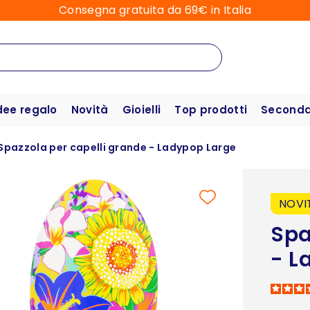
Consegna gratuita da 69€ in Italia
dee regalo
Novità
Gioielli
Top prodotti
Seconda 
Spazzola per capelli grande - Ladypop Large
NOVI
Spa
- L