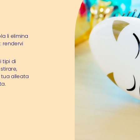
a li elimina
: rendervi
tipi di
stirare,
 tua alleata
ta.