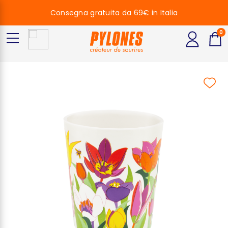
Consegna gratuita da 69€ in Italia
0