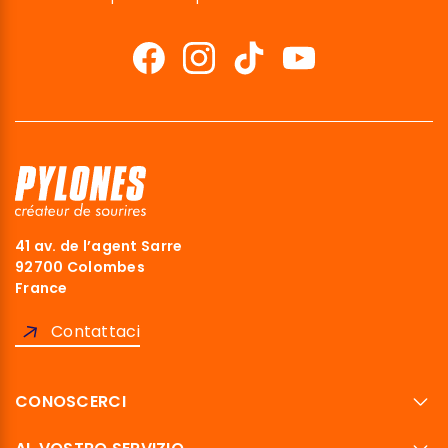
Ciao siamo noi…
I Cookies!
Abbiamo aspettato di essere sicuri che
41 av. de l’agent Sarre
questo sito ti interessi prima di bussare,
92700 Colombes
ma abbiamo bisogno di sapere se possiamo accompagnarti
France
durante la tua visita.
Ci stai?
Contattaci
Leggi la nostra politica sulla privacy
Ecco perché usiamo i cookie.
CONOSCERCI
Ottimizzare la promozione dei nostri prodotti e servizi
Condividi dati analitici, dati pubblicitari, dati dell'utente e dati di
personalizzazione delle pubblicità con Google