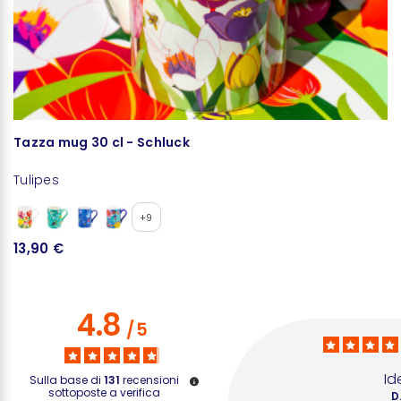
Tazza mug 30 cl - Schluck
C
Tulipes
Tu
+9
13,90 €
8
4.8
/
5
I
Sulla base di
131
recensioni
sottoposte a verifica
D