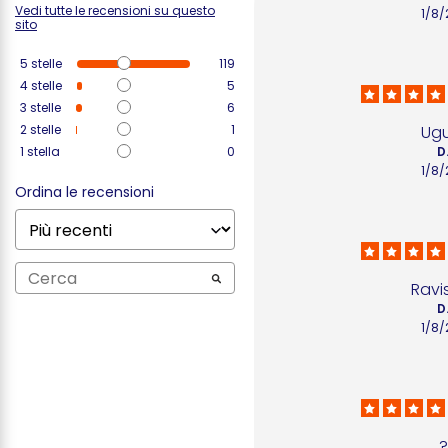
Vedi tutte le recensioni su questo
1/8
sito
5
stelle
119
4
stelle
5
3
stelle
6
2
stelle
1
Ug
1
stella
0
D
1/8
Ordina le recensioni
Ravi
D
1/8