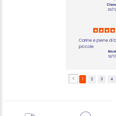
Claud
20/7
Carine e piene di br
piccole
Nico
13/7
1
2
3
4