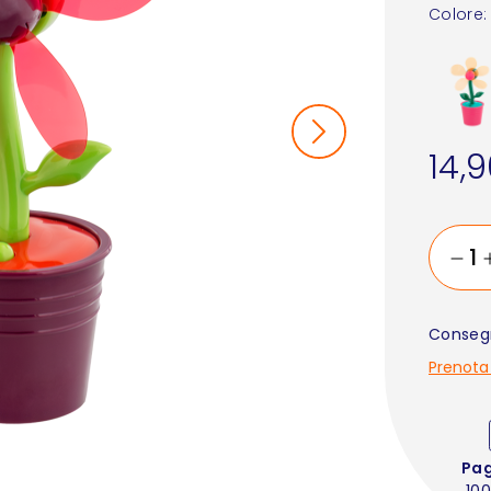
Colore:
14,
Consegn
Prenota
Pa
100