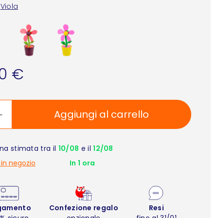
Viola
90 €
Aggiungi al carrello
a stimata tra il
10/08
e il
12/08
 in negozio
In 1 ora
gamento
Confezione regalo
Resi
% sicuro
opzionale
fino al 31/01