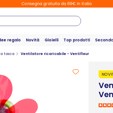
Consegna gratuita da 69€ in Italia
dee regalo
Novità
Gioielli
Top prodotti
Seconda 
da tasca
Ventilatore ricaricabile - Ventifleur
NOVI
Ven
Ven