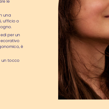
are le
in una
, ufficio o
sogno.
iedi per un
decorativo
rgonomico, è
n un tocco