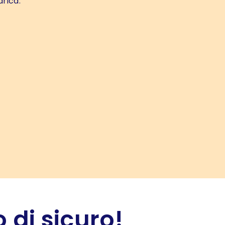
arica.
 di sicuro!