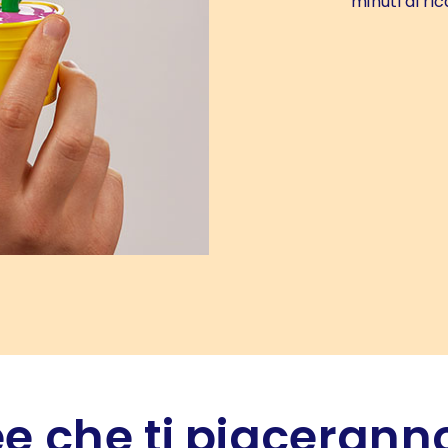
minuti di ric
e che ti piaceranno