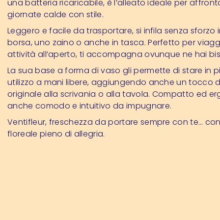
una batteria ricaricabile, è l’alleato ideale per affront
giornate calde con stile.
Leggero e facile da trasportare, si infila senza sforzo 
borsa, uno zaino o anche in tasca. Perfetto per viaggi
attività all’aperto, ti accompagna ovunque ne hai bi
La sua base a forma di vaso gli permette di stare in p
utilizzo a mani libere, aggiungendo anche un tocco 
originale alla scrivania o alla tavola. Compatto ed e
anche comodo e intuitivo da impugnare.
Ventifleur, freschezza da portare sempre con te… co
floreale pieno di allegria.