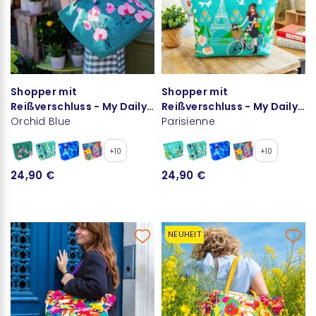
Shopper mit
Shopper mit
Reißverschluss - My Daily
Reißverschluss - My Daily
Bag
Orchid Blue
Bag
Parisienne
+10
+10
24,90 €
24,90 €
NEUHEIT