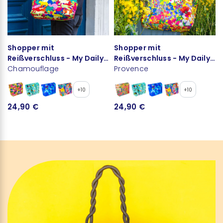
Shopper mit
Shopper mit
Reißverschluss - My Daily
Reißverschluss - My Daily
Bag
Chamouflage
Bag
Provence
+10
+10
24,90 €
24,90 €