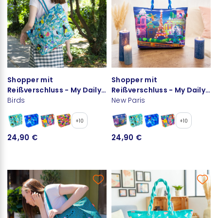
Shopper mit
Shopper mit
Reißverschluss - My Daily
Reißverschluss - My Daily
Bag
Birds
Bag
New Paris
+10
+10
24,90 €
24,90 €