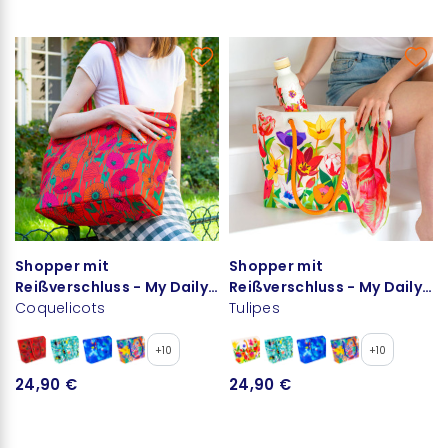
Shopper mit
Shopper mit
Reißverschluss - My Daily
Reißverschluss - My Daily
Bag
Coquelicots
Bag
Tulipes
+10
+10
24,90 €
24,90 €