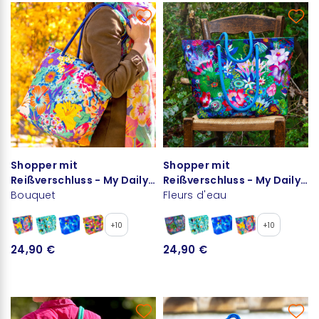
Shopper mit
Shopper mit
Reißverschluss - My Daily
Reißverschluss - My Daily
Bag
Bouquet
Bag
Fleurs d'eau
+10
+10
24,90 €
24,90 €