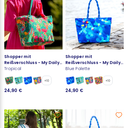
Shopper mit
Shopper mit
Reißverschluss - My Daily
Reißverschluss - My Daily
Bag
Tropical
Bag
Blue Palette
+10
+10
24,90 €
24,90 €