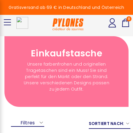
Gratisversand ab 69 € in Deutschland und Österreich
0
Einkaufstasche
Unsere farbenfrohen und originellen
Tragetaschen sind ein Muss! Sie sind
perfekt für den Markt oder den Strand.
Unsere verschiedenen Designs passen
zu jedem Outfit.
Filtres
SORTIERT NACH: