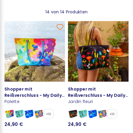
14 von 14 Produkten
Shopper mit
Shopper mit
Reißverschluss - My Daily
Reißverschluss - My Daily
Bag
Palette
Bag
Jardin fleuri
+10
+10
24,90 €
24,90 €