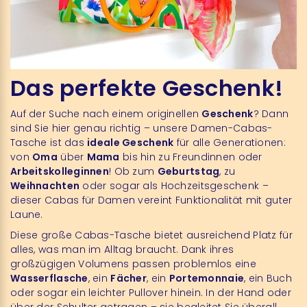
Das perfekte Geschenk!
Auf der Suche nach einem originellen
Geschenk
? Dann
sind Sie hier genau richtig – unsere Damen-Cabas-
Tasche ist das
ideale Geschenk
für alle Generationen:
von
Oma
über
Mama
bis hin zu Freundinnen oder
Arbeitskolleginnen
! Ob zum
Geburtstag
, zu
Weihnachten
oder sogar als
Hochzeitsgeschenk
–
dieser Cabas für Damen vereint Funktionalität mit guter
Laune.
Diese große Cabas-Tasche bietet ausreichend Platz für
alles, was man im Alltag braucht. Dank ihres
großzügigen Volumens passen problemlos eine
Wasserflasche
, ein
Fächer
, ein
Portemonnaie
, ein Buch
oder sogar ein leichter Pullover hinein. In der Hand oder
über der Schulter getragen – sie begleitet Sie überall