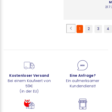
M
21.7
1
2
3
4
Kostenloser Versand
Eine Anfrage?
Bei einem Kaufwert von
Ein aufmerksamer
59€
Kundendienst!
(in der EU)