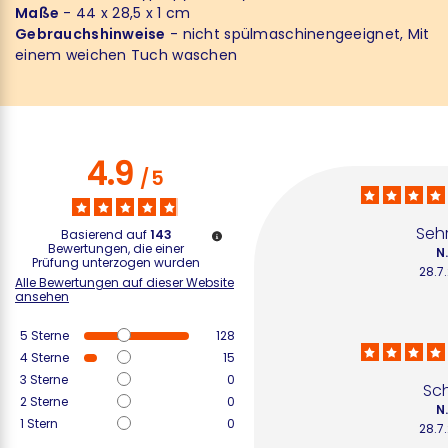
Maße
- 44 x 28,5 x 1 cm
Gebrauchshinweise
- nicht spülmaschinengeeignet, Mit
einem weichen Tuch waschen
4.9
/
5
Seh
Basierend auf
143
Bewertungen, die einer
N
Prüfung unterzogen wurden
28.7
Alle Bewertungen auf dieser Website
ansehen
5
Sterne
128
4
Sterne
15
3
Sterne
0
Sc
2
Sterne
0
N
1
Stern
0
28.7