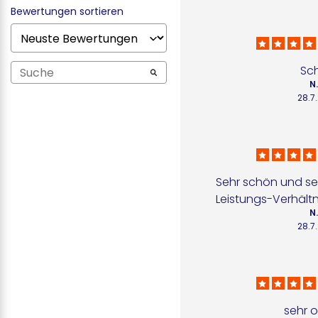
Bewertungen sortieren
Sc
N
28.7
Sehr schön und seh
Leistungs-Verhältn
N
28.7
sehr o