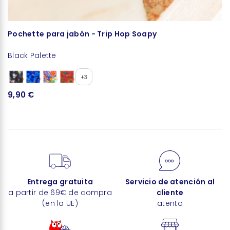
Pochette para jabón - Trip Hop Soapy
V
U
Black Palette
L
1
+3
9,90 €
Entrega gratuita
Servicio de atención al
a partir de 69€ de compra
cliente
(en la UE)
atento