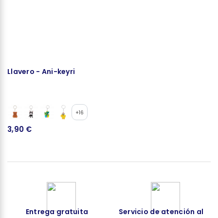
Llavero - Ani-keyri
S
+16
3,90 €
5
Entrega gratuita
Servicio de atención al