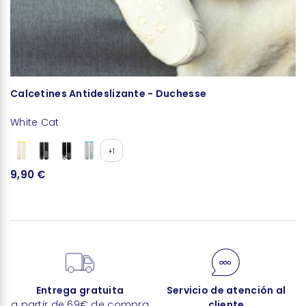
Calcetines Antideslizante - Duchesse
C
White Cat
W
+1
9,90 €
9
Entrega gratuita
Servicio de atención al
a partir de 69€ de compra
cliente