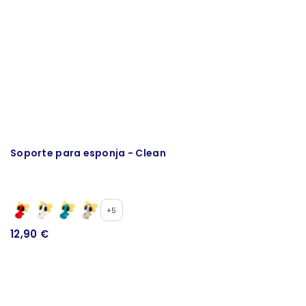
Soporte para esponja - Clean
D
Bi
+5
12,90 €
2