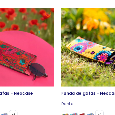
afas - Neocase
Funda de gafas - Neoca
Dahlia
+4
+4