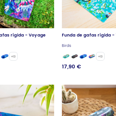
afas rígida - Voyage
Funda de gafas rígida 
Birds
+13
+13
17,90 €