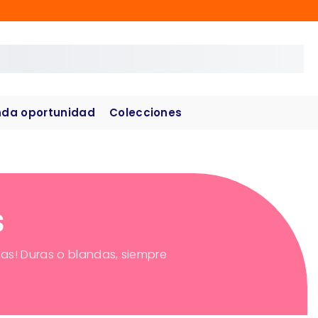
da oportunidad
Colecciones
s
fas! Duras o blandas, siempre