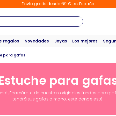
Envío gratis desde 69 € en España
e regalos
Novedades
Joyas
Los mejores
Segun
e para gafas
Estuche para gafa
che! ¡Enamórate de nuestras originales fundas para ga
tendrá sus gafas a mano, esté donde esté.