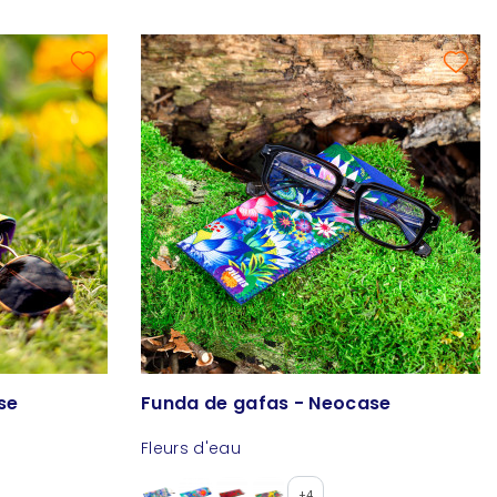
se
Funda de gafas - Neocase
Fleurs d'eau
+4