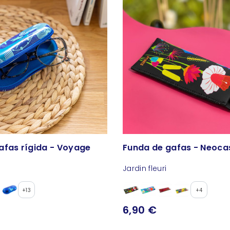
afas rígida - Voyage
Funda de gafas - Neoca
Jardin fleuri
+13
+4
6,90 €