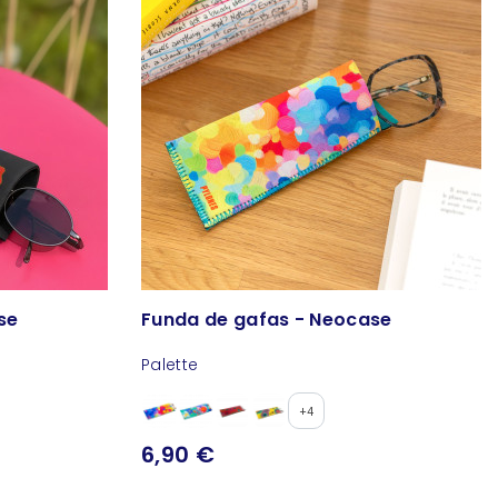
se
Funda de gafas - Neocase
Palette
+4
6,90 €