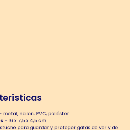
erísticas
- metal, nailon, PVC, poliéster
es
- 16 x 7,5 x 4,5 cm
stuche para guardar y proteger gafas de ver y de