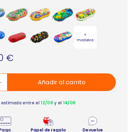
+
modelos
90 €
Añadir al carrito
 estimada entre el
12/08
y el
14/08
Pago
Papel de regalo
Devuelve