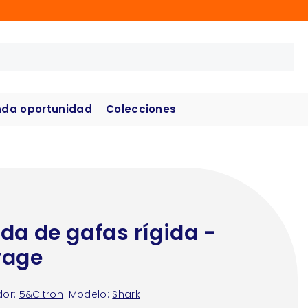
da oportunidad
Colecciones
da de gafas rígida -
yage
or:
5&Citron
|
Modelo:
Shark