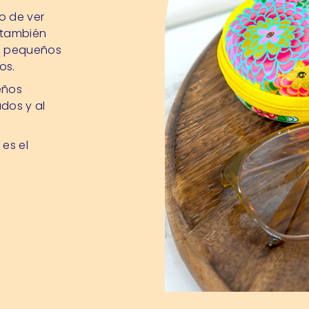
o de ver
o también
s, pequeños
os.
eños
ados y al
 es el