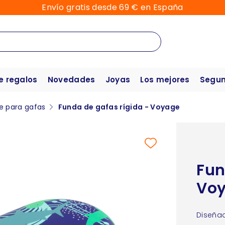
Envío gratis desde 69 € en España
e regalos
Novedades
Joyas
Los mejores
Segun
e para gafas
Funda de gafas rígida - Voyage
Fun
Vo
Diseñad