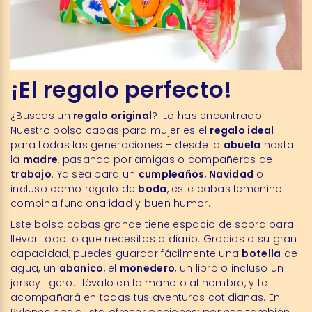
¡El regalo perfecto!
¿Buscas un
regalo original
? ¡Lo has encontrado!
Nuestro bolso cabas para mujer es el
regalo ideal
para todas las generaciones – desde la
abuela
hasta
la
madre
, pasando por amigas o compañeras de
trabajo
. Ya sea para un
cumpleaños
,
Navidad
o
incluso como regalo de
boda
, este cabas femenino
combina funcionalidad y buen humor.
Este bolso cabas grande tiene espacio de sobra para
llevar todo lo que necesitas a diario. Gracias a su gran
capacidad, puedes guardar fácilmente una
botella
de
agua, un
abanico
, el
monedero
, un libro o incluso un
jersey ligero. Llévalo en la mano o al hombro, y te
acompañará en todas tus aventuras cotidianas. En
Pylones nos gusta ofrecer opciones: por eso también