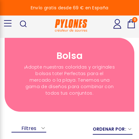
Envío gratis desde 69 € en España
0
Bolsa
¡Adopte nuestras coloridas y originales
bolsas tote! Perfectas para el
mercado o la playa. Tenemos una
gama de diseños para combinar con
todos tus conjuntos.
Filtres
ORDENAR POR: