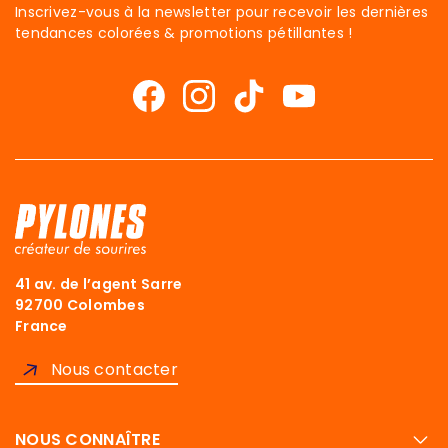
Inscrivez-vous à la newsletter pour recevoir les dernières
tendances colorées & promotions pétillantes !
41 av. de l’agent Sarre
92700 Colombes
Salut c'est nous...
France
Les Cookies !
Nous contacter
On a attendu d'être sûrs que le contenu de ce site vous intéresse
avant de vous déranger, mais on aimerait bien vous accompagner
pendant votre visite...
C'est OK pour vous ?
NOUS CONNAÎTRE