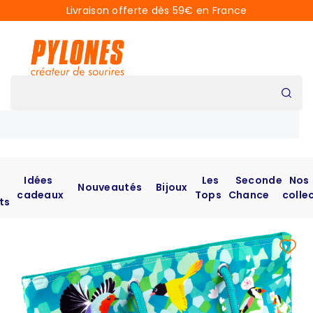
Livraison offerte dès 59€ en France
Idées
Les
Seconde
Nos
Nouveautés
Bijoux
cadeaux
Tops
Chance
colle
ts