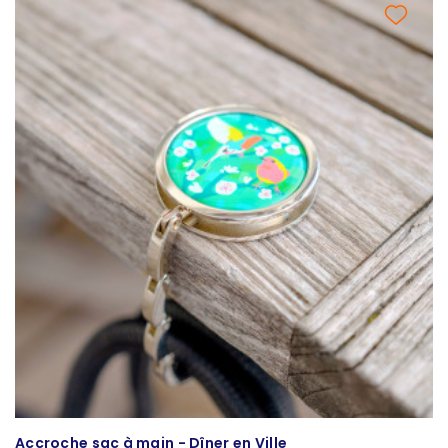
Accroche sac à main - Dîner en Ville
P