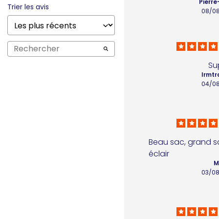
Pierre
Trier les avis
08/0
Su
Irmtr
04/0
Beau sac, grand s
éclair
M
03/0