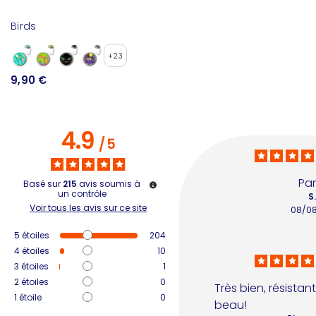
Birds
Bi
+23
9,90 €
2
4.9
/
5
Par
Basé sur
215
avis soumis à
un contrôle
S
Voir tous les avis sur ce site
08/0
5
étoiles
204
4
étoiles
10
3
étoiles
1
2
étoiles
0
Très bien, résistant
1
étoile
0
beau!