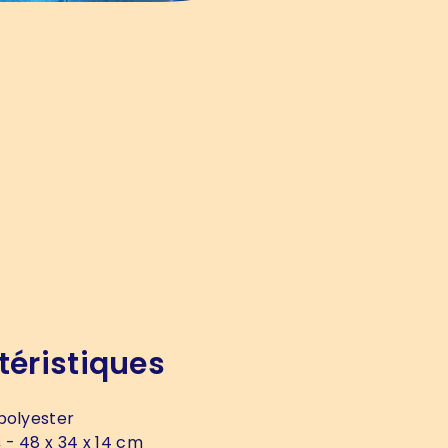
téristiques
polyester
s
- 48 x 34 x 14 cm