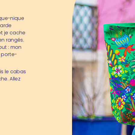
ique-nique
garde
et je cache
en rangés.
tout : mon
 porte-
uis le cabas
he. Allez