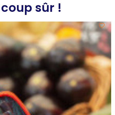
 coup sûr !