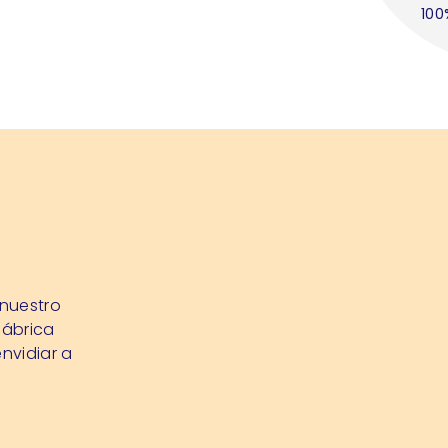
100
 nuestro
fábrica
nvidiar a