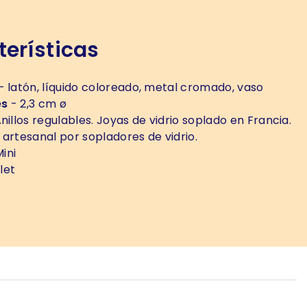
erísticas
- latón, líquido coloreado, metal cromado, vaso
es
- 2,3 cm ø
nillos regulables. Joyas de vidrio soplado en Francia.
 artesanal por sopladores de vidrio.
ini
let