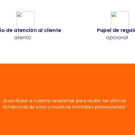
io de atención al cliente
Papel de regal
atento
opcional
¡Suscríbase a nuestra newsletter para recibir las últimas
tendencias de color y nuestras increíbles promociones!