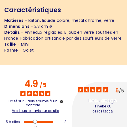
Caractéristiques
Matières
- laiton, liquide coloré, métal chromé, verre
Dimensions
- 2,3 cm ø
Détails
- Anneaux réglables. Bijoux en verre soufflés en
France. Fabrication artisanale par des souffleurs de verre.
Taille
- Mini
Forme
- Galet
4.9
/
5
5
/
5
beau design
Basé sur
9
avis soumis à un
contrôle
Tineke O.
Voir tous les avis sur ce site
03/03/2026
5
étoiles
8