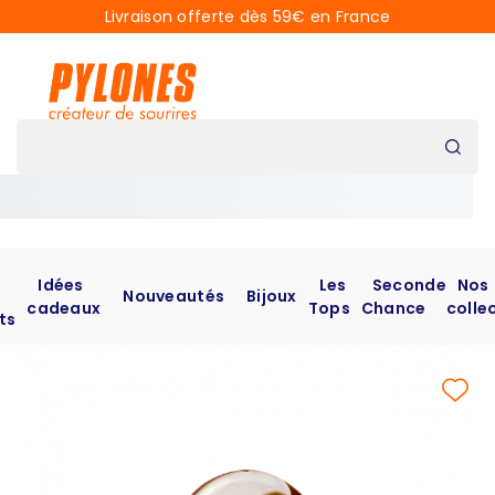
Livraison offerte dès 59€ en France
Idées
Les
Seconde
Nos
Nouveautés
Bijoux
cadeaux
Tops
Chance
colle
ts