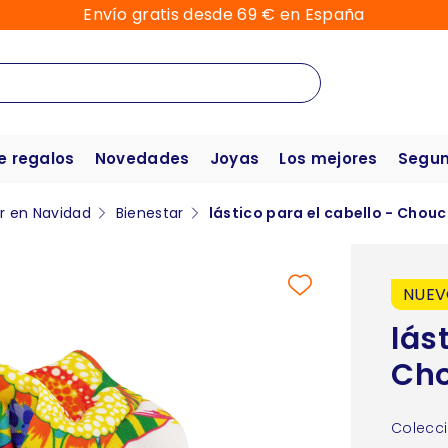
Envío gratis desde 69 € en España
e regalos
Novedades
Joyas
Los mejores
Segun
ar en Navidad
Bienestar
lástico para el cabello - Chou
NUE
lás
Ch
Colecci