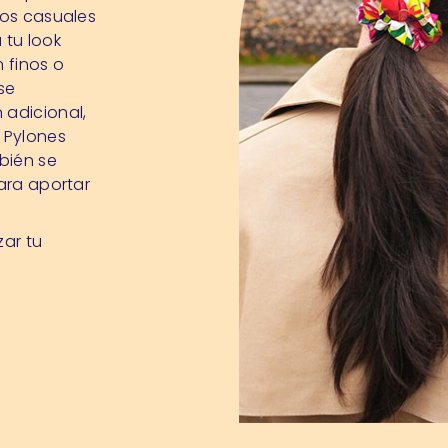
ños casuales
 tu look
 finos o
se
 adicional,
 Pylones
bién se
para aportar
zar tu