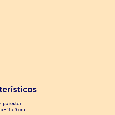
erísticas
- poliéster
es
- 11 x 9 cm