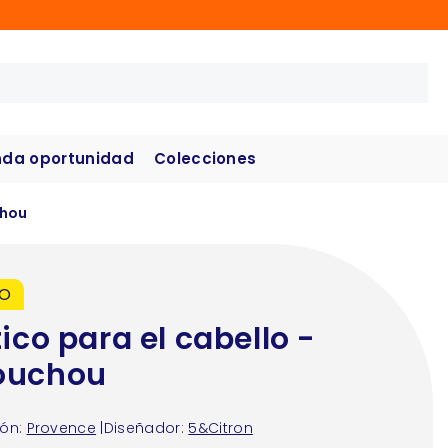
da oportunidad
Colecciones
chou
VO
tico para el cabello -
ouchou
ón:
Provence
|
Diseñador:
5&Citron