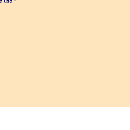
e uso
-