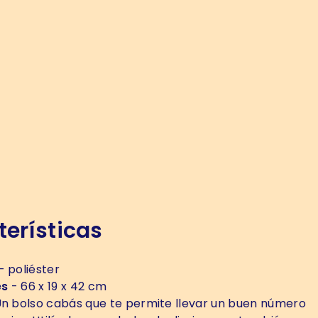
erísticas
- poliéster
es
- 66 x 19 x 42 cm
n bolso cabás que te permite llevar un buen número