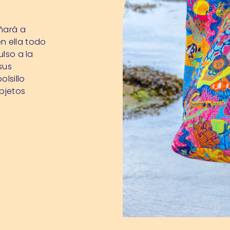
añará a
n ella todo
ulso a la
sus
olsillo
bjetos