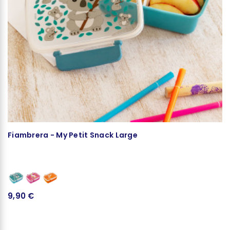
Fiambrera - My Petit Snack Large
C
1
9,90 €