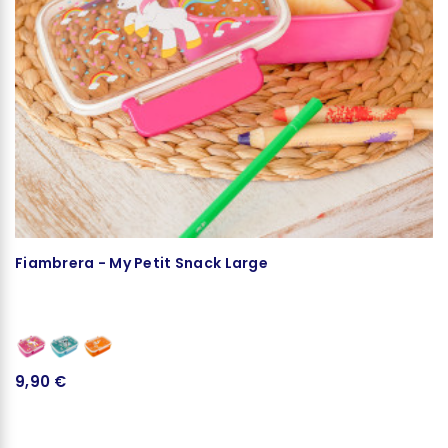
Fiambrera - My Petit Snack Large
C
1
9,90 €