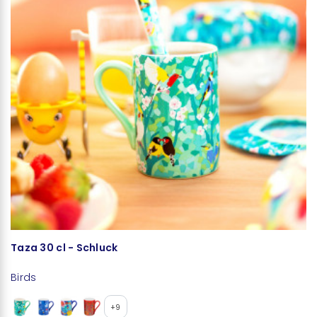
Taza 30 cl - Schluck
B
Birds
Bi
+9