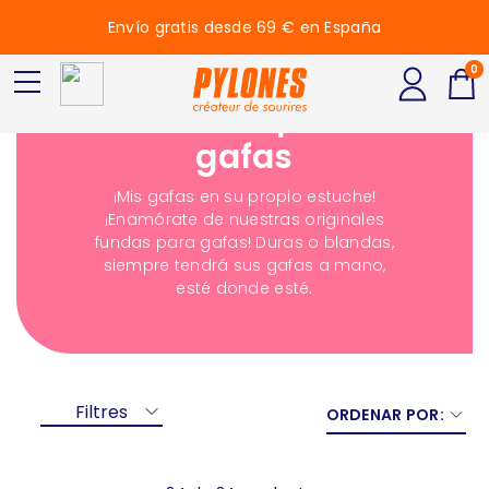
Envío gratis desde 69 € en España
0
Estuche para
gafas
¡Mis gafas en su propio estuche!
¡Enamórate de nuestras originales
fundas para gafas! Duras o blandas,
siempre tendrá sus gafas a mano,
esté donde esté.
Filtres
ORDENAR POR: