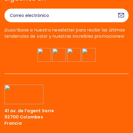
¡Suscríbase a nuestra newsletter para recibir las últimas
tendencias de color y nuestras increíbles promociones!
¡Hola!
Somos las cookies
41 av. de l’agent Sarre
Esperamos a asegurarnos de que
92700 Colombes
estuvieras interesado en el contenido de
Francia
este sitio web antes de molestarte, pero nos encantaría ser tus
compañeros durante tu visita...