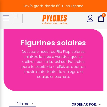
Envío gratis desde 69 € en España
0
Figurines solaires
Descubre nuestros Flip Flap solares,
mini-bailarines divertidos que se
activan con la luz del sol. Perfectos
para tu escritorio o alféizar, aportan
movimiento, fantasía y alegría a
cualquier espacio.
Filtres
ORDENAR POR: